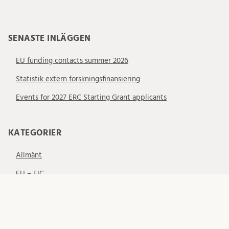
SENASTE INLÄGGEN
EU funding contacts summer 2026
Statistik extern forskningsfinansiering
Events for 2027 ERC Starting Grant applicants
KATEGORIER
Allmänt
EU – EIC
EU – ERC
EU – MSCA
EU – Samarbetsprojekt